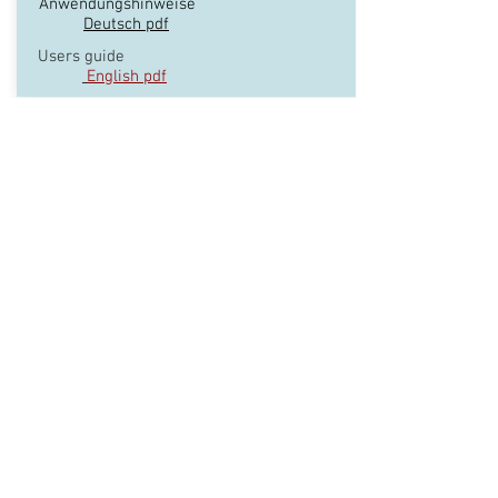
Anwendungshinweise
Deutsch pdf
Users guide
English pdf
Nourishing Öl
für Haut und Haar