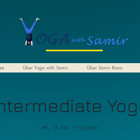
se
Über Yoga with Samir
Über Samir Rana
ntermediate Yo
Mi., 12. Okt.
  |  
Via Zoom