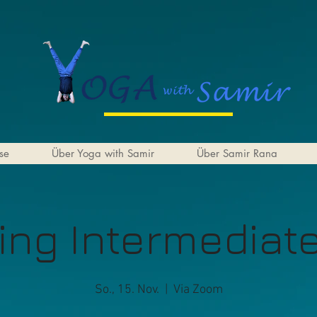
se
Über Yoga with Samir
Über Samir Rana
ing Intermediat
So., 15. Nov.
  |  
Via Zoom